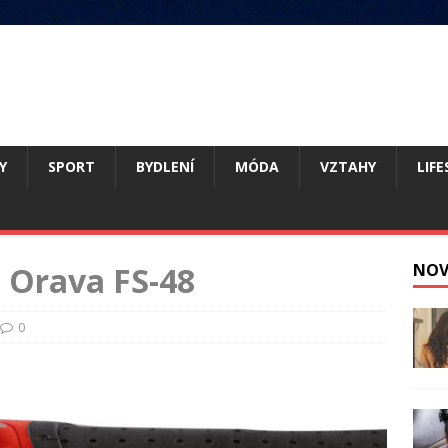
Y
SPORT
BYDLENÍ
MÓDA
VZTAHY
LIFE
s Orava FS-48
NOV
0