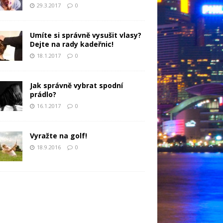
29.3.2017
0
Umíte si správně vysušit vlasy?
Dejte na rady kadeřnic!
18.1.2017
0
Jak správně vybrat spodní
prádlo?
16.1.2017
0
Vyražte na golf!
18.9.2016
0