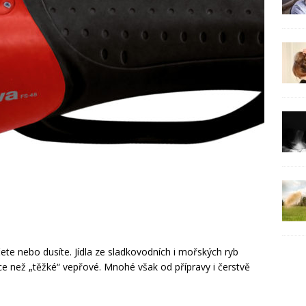
ete nebo dusíte. Jídla ze sladkovodních i mořských ryb
ce než „těžké“ vepřové. Mnohé však od přípravy i čerstvě