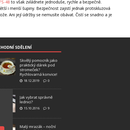
 FS-48
to však zvládnete jednoduše, rychle a bezpečně.
ší i menší šupiny. Bezpečnost zajistí jednak protiskluzová
ože. Ani její údržby se nemusíte obávat. Čistí se snadno a je
HODNÍ SDĚLENÍ
Skvělý pomocník jako
praktický dárek pod
stromeček?
Rychlovarná konvice!
18.12.2019
0
Jak vybrat správně
lednici?
15.10.2016
9
Malý mrazák – noční